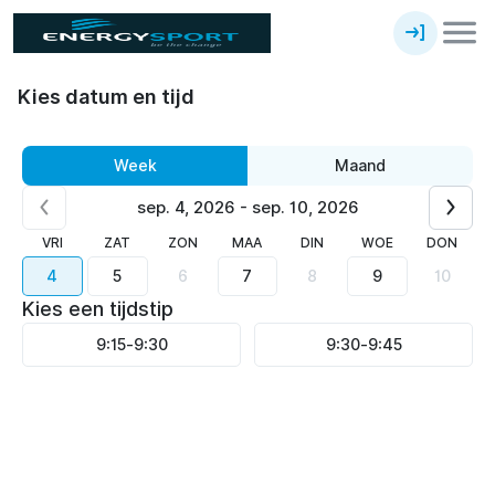
Kies datum en tijd
Week
Maand
sep. 4, 2026 - sep. 10, 2026
VRI
ZAT
ZON
MAA
DIN
WOE
DON
4
5
6
7
8
9
10
Kies een tijdstip
9:15
-
9:30
9:30
-
9:45